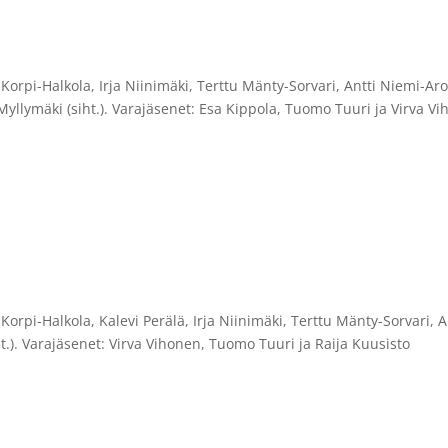
eo Korpi-Halkola, Irja Niinimäki, Terttu Mänty-Sorvari, Antti Niemi-Aro
 Myllymäki (siht.). Varajäsenet: Esa Kippola, Tuomo Tuuri ja Virva V
eo Korpi-Halkola, Kalevi Perälä, Irja Niinimäki, Terttu Mänty-Sorvari,
iht.). Varajäsenet: Virva Vihonen, Tuomo Tuuri ja Raija Kuusisto