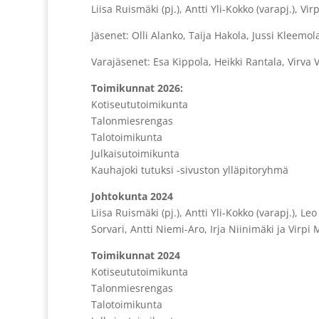
Liisa Ruismäki (pj.), Antti Yli-Kokko (varapj.), Vir
Jäsenet: Olli Alanko, Taija Hakola, Jussi Kleemo
Varajäsenet: Esa Kippola, Heikki Rantala, Virva 
Toimikunnat 2026:
Kotiseututoimikunta
Talonmiesrengas
Talotoimikunta
Julkaisutoimikunta
Kauhajoki tutuksi -sivuston ylläpitoryhmä
Johtokunta 2024
Liisa Ruismäki (pj.), Antti Yli-Kokko (varapj.), L
Sorvari, Antti Niemi-Aro, Irja Niinimäki ja Virpi
Toimikunnat 2024
Kotiseututoimikunta
Talonmiesrengas
Talotoimikunta