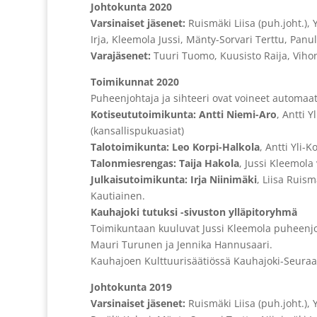
Johtokunta 2020
Varsinaiset jäsenet:
Ruismäki Liisa (puh.joht.), Y
Irja, Kleemola Jussi, Mänty-Sorvari Terttu, Panula
Varajäsenet:
Tuuri Tuomo, Kuusisto Raija, Vihon
Toimikunnat 2020
Puheenjohtaja ja sihteeri ovat voineet automaatt
Kotiseututoimikunta: Antti Niemi-Aro
, Antti 
(kansallispukuasiat)
Talotoimikunta: Leo Korpi-Halkola
, Antti Yli-
Talonmiesrengas: Taija Hakola
, Jussi Kleemola
Julkaisutoimikunta: Irja Niinimäki
, Liisa Ruism
Kautiainen.
Kauhajoki tutuksi -sivuston ylläpitoryhmä
Toimikuntaan kuuluvat Jussi Kleemola puheenjoht
Mauri Turunen ja Jennika Hannusaari.
Kauhajoen Kulttuurisäätiössä Kauhajoki-Seuraa ed
Johtokunta 2019
Varsinaiset jäsenet:
Ruismäki Liisa (puh.joht.), Y