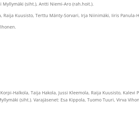
pi Myllymäki (siht.), Antti Niemi-Aro (rah.hoit.).
la, Raija Kuusisto, Terttu Mänty-Sorvari, Irja Niinimäki, Iiris Panul
Vihonen.
eo Korpi-Halkola, Taija Hakola, Jussi Kleemola, Raija Kuusisto, Kalevi
 Myllymäki (siht.). Varajäsenet: Esa Kippola, Tuomo Tuuri, Virva Viho