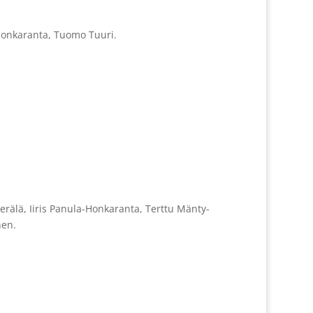
a-Honkaranta, Tuomo Tuuri.
 Perälä, Iiris Panula-Honkaranta, Terttu Mänty-
nen.