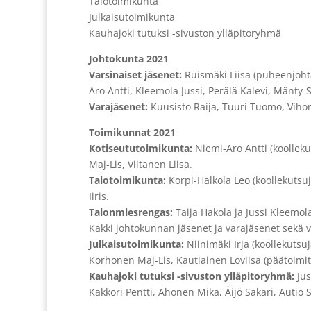
Talotoimikunta
Julkaisutoimikunta
Kauhajoki tutuksi -sivuston ylläpitoryhmä
Johtokunta 2021
Varsinaiset jäsenet:
Ruismäki Liisa (puheenjohtaj
Aro Antti, Kleemola Jussi, Perälä Kalevi, Mänty-So
Varajäsenet:
Kuusisto Raija, Tuuri Tuomo, Vihon
Toimikunnat 2021
Kotiseututoimikunta:
Niemi-Aro Antti (koollekut
Maj-Lis, Viitanen Liisa.
Talotoimikunta:
Korpi-Halkola Leo (koollekutsuj
Iiris.
Talonmiesrengas:
Taija Hakola ja Jussi Kleemola
Kakki johtokunnan jäsenet ja varajäsenet sekä 
Julkaisutoimikunta:
Niinimäki Irja (koollekutsuj
Korhonen Maj-Lis, Kautiainen Loviisa (päätoimitt
Kauhajoki tutuksi -sivuston ylläpitoryhmä:
Jus
Kakkori Pentti, Ahonen Mika, Äijö Sakari, Autio 