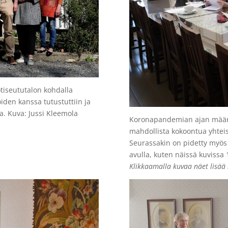
tiseututalon kohdalla
iden kanssa tutustuttiin ja
sa. Kuva: Jussi Kleemola
Koronapandemian ajan määrä
mahdollista kokoontua yhteis
Seurassakin on pidetty myös
avulla, kuten näissä kuvissa 
Klikkaamalla kuvaa näet lisää 