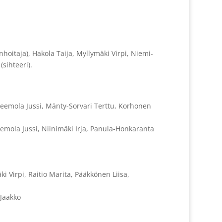
hoitaja), Hakola Taija, Myllymäki Virpi, Niemi-
(sihteeri).
 Kleemola Jussi, Mänty-Sorvari Terttu, Korhonen
leemola Jussi, Niinimäki Irja, Panula-Honkaranta
ki Virpi, Raitio Marita, Pääkkönen Liisa,
 Jaakko