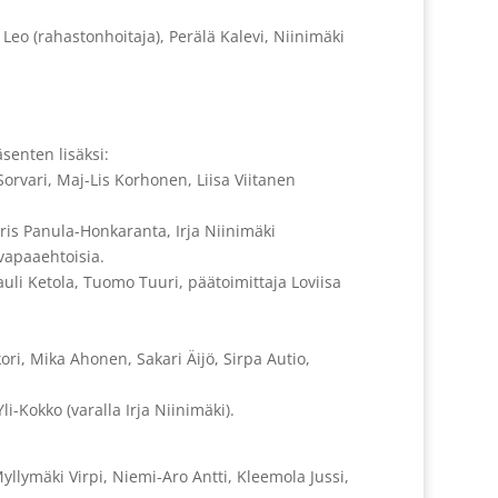
a Leo (rahastonhoitaja), Perälä Kalevi, Niinimäki
senten lisäksi:
-Sorvari, Maj-Lis Korhonen, Liisa Viitanen
Iiris Panula-Honkaranta, Irja Niinimäki
vapaaehtoisia.
Sauli Ketola, Tuomo Tuuri, päätoimittaja Loviisa
ri, Mika Ahonen, Sakari Äijö, Sirpa Autio,
i-Kokko (varalla Irja Niinimäki).
 Myllymäki Virpi, Niemi-Aro Antti, Kleemola Jussi,