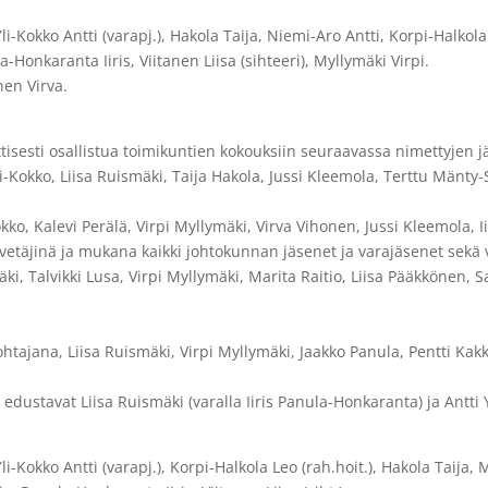
li-Kokko Antti (varapj.), Hakola Taija, Niemi-Aro Antti, Korpi-Halkol
-Honkaranta Iiris, Viitanen Liisa (sihteeri), Myllymäki Virpi.
en Virva.
isesti osallistua toimikuntien kokouksiin seuraavassa nimettyjen jä
Yli-Kokko, Liisa Ruismäki, Taija Hakola, Jussi Kleemola, Terttu Mänty
Kokko, Kalevi Perälä, Virpi Myllymäki, Virva Vihonen, Jussi Kleemola, 
 vetäjinä ja mukana kaikki johtokunnan jäsenet ja varajäsenet sekä 
äki, Talvikki Lusa, Virpi Myllymäki, Marita Raitio, Liisa Pääkkönen, 
ajana, Liisa Ruismäki, Virpi Myllymäki, Jaakko Panula, Pentti Kakko
ustavat Liisa Ruismäki (varalla Iiris Panula-Honkaranta) ja Antti Yl
li-Kokko Antti (varapj.), Korpi-Halkola Leo (rah.hoit.), Hakola Taija,