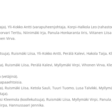
a), Yli-Kokko Antti (varapuheenjohtaja, Korpi-Halkola Leo (rahaston
rvari Terttu, Niinimäki Irja, Panula-Honkaranta Iiris, Viitanen Liisa 
en Virva.
suja), Ruismäki Liisa, Yli-Kokko Antti, Perälä Kalevi, Hakola Taija,
a), Ruismäki Liisa, Perälä Kalevi, Myllymäki Virpi, Vihonen Virva, K
 (vetäjinä).
vapaaehtoisia.
a), Ruismäki Liisa, Ketola Sauli, Tuuri Tuomo, Lusa Talvikki, Myllymä
aja).
si Kleemola (koollekutsuja), Ruismäki Liisa, Myllymäki Virpi, Panula
Sirpa, Hannussaari Jennika.