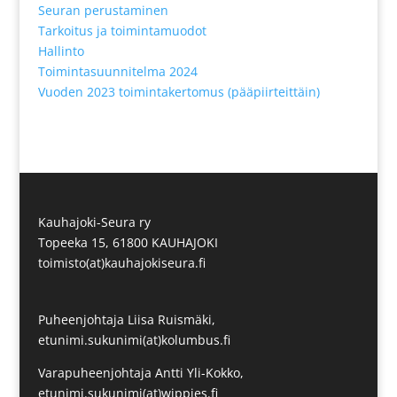
Seuran perustaminen
Tarkoitus ja toimintamuodot
Hallinto
Toimintasuunnitelma 2024
Vuoden 20
23
toimintakertomus (pääpiirteittäin)
Kauhajoki-Seura ry
Topeeka 15, 61800 KAUHAJOKI
toimisto(at)kauhajokiseura.fi
Puheenjohtaja Liisa Ruismäki,
etunimi.sukunimi(at)kolumbus.fi
Varapuheenjohtaja Antti Yli-Kokko,
etunimi.sukunimi(at)wippies.fi