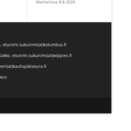
Marlonissa 8.8.2026
, etunimi.sukunimi(at)kolumbus.fi
Kokko, etunimi.sukunimi(at)wippies.fi
eeri(at)kauhajokiseura.fi
-Aro