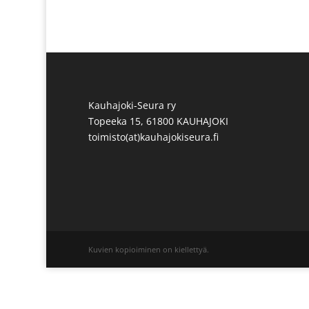
Kauhajoki-Seura ry
Topeeka 15, 61800 KAUHAJOKI
toimisto(at)kauhajokiseura.fi
Kuvien kopioiminen on kiellettyä.