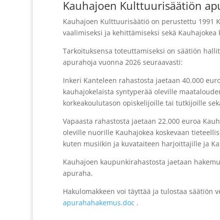
Kauhajoen Kulttuurisäätiön ap
Kauhajoen Kulttuurisäätiö on perustettu 1991 K
vaalimiseksi ja kehittämiseksi sekä Kauhajokea
Tarkoituksensa toteuttamiseksi on säätiön hall
apurahoja vuonna 2026 seuraavasti:
Inkeri Kanteleen rahastosta jaetaan 40.000 euro
kauhajokelaista syntyperää oleville maataloude
korkeakoulutason opiskelijoille tai tutkijoille s
Vapaasta rahastosta jaetaan 22.000 euroa Kauhaj
oleville nuorille Kauhajokea koskevaan tieteellis
kuten musiikin ja kuvataiteen harjoittajille ja K
Kauhajoen kaupunkirahastosta jaetaan hakemuk
apuraha.
Hakulomakkeen voi täyttää ja tulostaa säätiön ve
apurahahakemus.doc
.