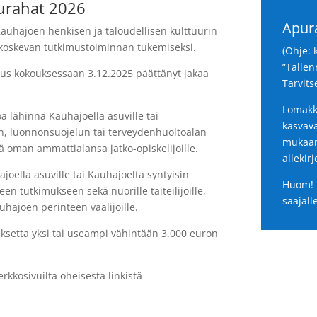
urahat 2026
Apur
auhajoen henkisen ja taloudellisen kulttuurin
 koskevan tutkimustoiminnan tukemiseksi.
(Ohje: 
”Tallen
itus kokouksessaan 3.12.2025 päättänyt jakaa
Tarvits
Lomakke
a lähinnä Kauhajoella asuville tai
kasvava
n, luonnonsuojelun tai terveydenhuoltoalan
mukaan.
ekä oman ammattialansa jatko-opiskelijoille.
allekirj
oella asuville tai Kauhajoelta syntyisin
Huom! 
een tutkimukseen sekä nuorille taiteilijoille,
saajall
auhajoen perinteen vaalijoille.
setta yksi tai useampi vähintään 3.000 euron
rkkosivuilta oheisesta linkistä