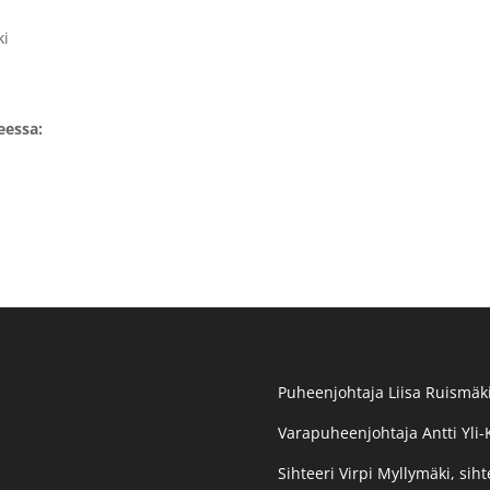
ki
eessa:
Puheenjohtaja Liisa Ruismäki
Varapuheenjohtaja Antti Yli-
Sihteeri Virpi Myllymäki, siht