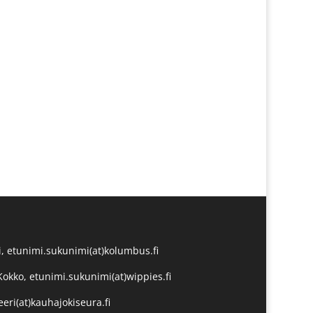
, etunimi.sukunimi(at)kolumbus.fi
Kokko, etunimi.sukunimi(at)wippies.fi
eeri(at)kauhajokiseura.fi