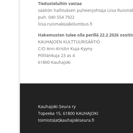
Tiedusteluihin vastaa
säätiön hallituksen puheenjohtaja Liisa Ruismä
puh. 040 554 7922
liisa.ruismaki(a)kolumbus.fi
Hakemusten tulee olla perillä 22.2.2026 osoitt
KAUHAJOEN KULTTUURISÄÄTIÖ
C/O Ann-Kristin Kuja-Kyyny
Pillilänkuja 23 as 4
61800 Kauhajoki
Kauhajoki-Seura ry
Topeeka 15, 61800 KAUHAJOKI
toimisto(at)kauhajokiseura.fi