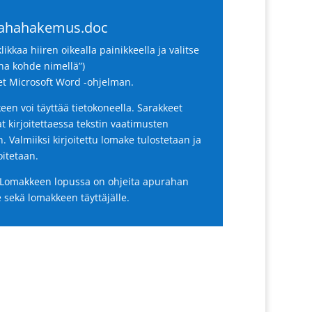
ahahakemus.doc
klikkaa hiiren oikealla painikkeella ja valitse
na kohde nimellä”)
et Microsoft Word -ohjelman.
en voi täyttää tietokoneella. Sarakkeet
t kirjoitettaessa tekstin vaatimusten
 Valmiiksi kirjoitettu lomake tulostetaan ja
oitetaan.
Lomakkeen lopussa on ohjeita apurahan
e sekä lomakkeen täyttäjälle.