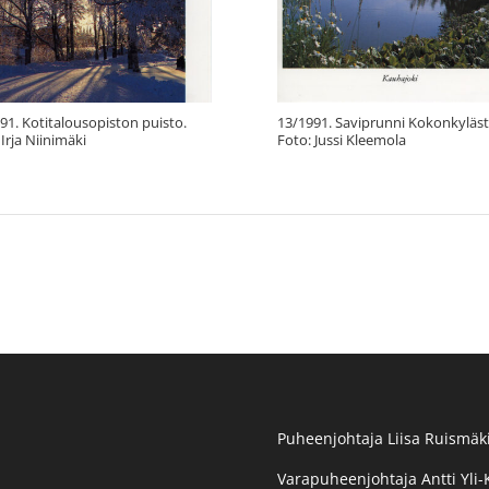
91. Kotitalousopiston puisto.
13/1991. Saviprunni Kokonkyläst
 Irja Niinimäki
Foto: Jussi Kleemola
Puheenjohtaja Liisa Ruismäki
Varapuheenjohtaja Antti Yli-