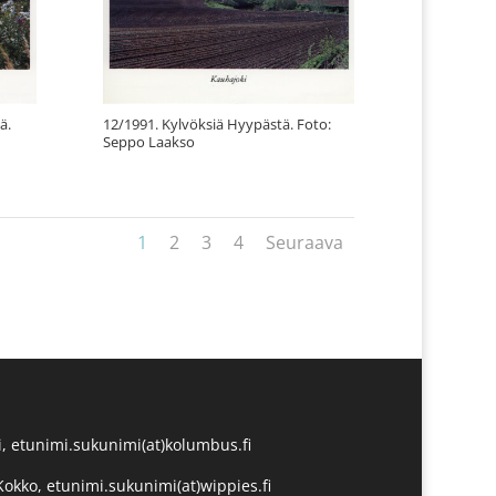
ä.
12/1991. Kylvöksiä Hyypästä. Foto:
Seppo Laakso
1
2
3
4
Seuraava
, etunimi.sukunimi(at)kolumbus.fi
Kokko, etunimi.sukunimi(at)wippies.fi