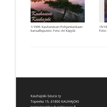
1/1999. Kauhanevan-Pohjankankaan
15/19
kansallispuisto. Foto: Ari Käpylä
Foto:
Kauhajoki-Seura ry
Topeeka 15, 61800 KAUHAJOKI
toimisto(at)kauhajokiseura.fi