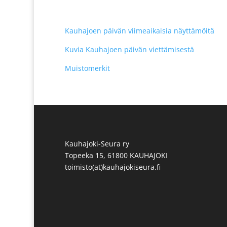
Kauhajoen päivän viimeaikaisia näyttämöitä
Kuvia Kauhajoen päivän viettämisestä
Muistomerkit
Kauhajoki-Seura ry
Topeeka 15, 61800 KAUHAJOKI
toimisto(at)kauhajokiseura.fi