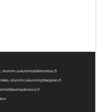
, etunimi.sukunimi(at)kolumbus.fi
Kokko, etunimi.sukunimi(at)wippies.fi
eeri(at)kauhajokiseura.fi
-Aro