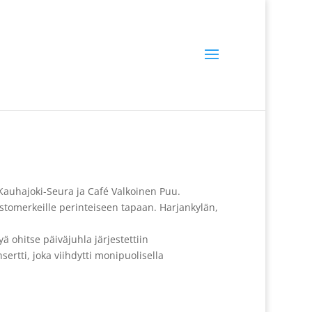
 Kauhajoki-Seura ja Café Valkoinen Puu.
stomerkeille perinteiseen tapaan. Harjankylän,
 ohitse päiväjuhla järjestettiin
sertti, joka viihdytti monipuolisella