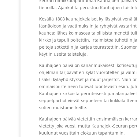
Seuran nimikkotapahtumaa Kauhajoen päivää vi
tienoilla. Ajankohta perustuu Kauhajoen taiste
Kesällä 1808 kauhajokelaiset kyllästyivät venäl
läsnäoloon ja vaatimuksiin ja ryhtyivät vastarint
kauhea: lähes kolmasosa talollisista menetti tu
kirkko ja tapuli poltettiin, irtaimistoa tuhottiin ja 
peltoja sotkettiin ja karjaa teurastettiin. Suom
käytiin useita taisteluja.
Kauhajoen päivä on sananmukaisesti kotiseutuju
ohjelman tarjoavat eri kylät vuorotellen ja valm
lisäksi kyläyhdistykset ja muut järjestöt. Näin pi
ominaispiirteineen tulevat luontevasti esiin. Juh
Kauhajoen kirkoista perinteisesti jumalanpalvel
seppelpartiot vievät seppeleen tai kukkalaitte
sotien muistomerkeille.
Kauhajoen päivää vietettiin ensimmäisen kerran
vietetty joka vuosi, mutta Kauhajoki-Seuran per
kuulunut vuosittain elokuun tapahtumiin.