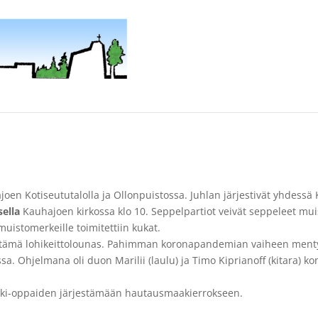
en Kotiseututalolla ja Ollonpuistossa. Juhlan järjestivät yhdessä
ella
Kauhajoen kirkossa klo 10. Seppelpartiot veivät seppeleet mui
istomerkeille toimitettiin kukat.
jestämä lohikeittolounas. Pahimman koronapandemian vaiheen mentyä
. Ohjelmana oli duon Marilii (laulu) ja Timo Kiprianoff (kitara) kon
ajoki-oppaiden järjestämään hautausmaakierrokseen.