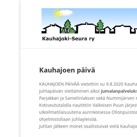
Kauhajoen päivä
KAUHAJOEN PÄIVÄÄ vietettiin su 9.8.2020 Kauhajo
Juhlapäivän viettäminen alkoi
jumalanpalveluks
Parjakkan ja Samelinlakson sekä Nummijärven mu
Kotiseututalolla nautittiin Valkoisen Puun jär
ulkoilmatilaisuutena aurinkoisessa Ollonpuistossa
ohjelmistollaan juhlayleisöä.
Juhlan jälkeen monet osallistuivat vielä Kauh