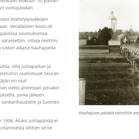
etetään elokuun 10. päivän
lun vuosipäivään.
äisten miehitysjoukkojen
aan. Venäläisten kosto oli
lipaloissa asumuksensa,
varastettiin, siltoja revittiin,
en sodan aikana Kauhajoella
hla, sillä juhlapaikan ja
isteluihin osallistuvat Seuran
täjän eri osat
lan vietto aloitetaan jossakin
uksella, jonka jälkeen
en sankarihaudoille ja Suomen
Kauhajoen päivää vietettiin e
 1908. Aluksi juhlapäivää ei
ustamisesta lähtien se on