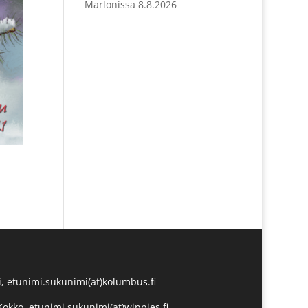
Marlonissa 8.8.2026
, etunimi.sukunimi(at)kolumbus.fi
Kokko, etunimi.sukunimi(at)wippies.fi