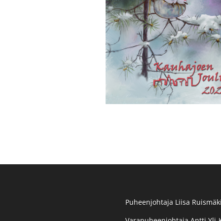
Puheenjohtaja Liisa Ruismäki
Varapuheenjohtaja Antti Yli-