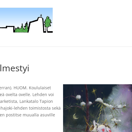
lmestyi
kerran). HUOM. Koululaiset
eä ovelta ovelle. Lehden voi
rketista, Lankatalo Tapion
uhajoki-lehden toimistosta sekä
en postitse muualla asuville