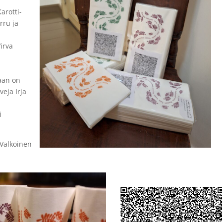
arotti-
rru ja
irva
aan on
veja Irja
i
 Valkoinen