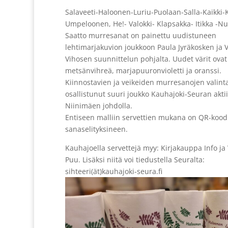
Salaveeti-Haloonen-Luriu-Puolaan-Salla-Kaikki-K
Umpeloonen, He!- Valokki- Klapsakka- Itikka -Nu
Saatto murresanat on painettu uudistuneen
lehtimarjakuvion joukkoon Paula Jyräkosken ja V
Vihosen suunnittelun pohjalta. Uudet värit ovat
metsänvihreä, marjapuuronvioletti ja oranssi.
Kiinnostavien ja veikeiden murresanojen valint
osallistunut suuri joukko Kauhajoki-Seuran aktii
Niinimäen johdolla.
Entiseen malliin servettien mukana on QR-kood
sanaselityksineen.
Kauhajoella servettejä myy: Kirjakauppa Info ja
Puu. Lisäksi niitä voi tiedustella Seuralta:
sihteeri(ät)kauhajoki-seura.fi