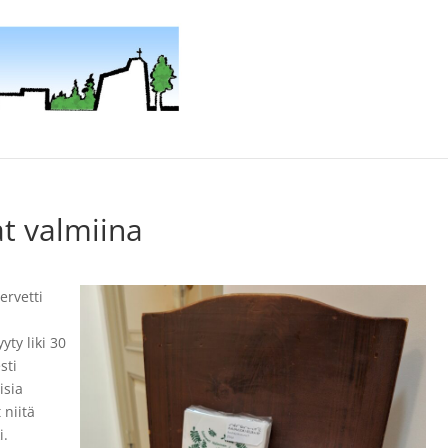
t valmiina
ervetti
ty liki 30
sti
isia
 niitä
i.