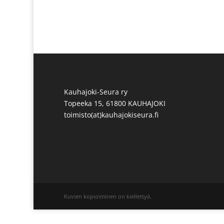
Kauhajoki-Seura ry
Topeeka 15, 61800 KAUHAJOKI
toimisto(at)kauhajokiseura.fi
Kuvien kopioiminen on kiellettyä.