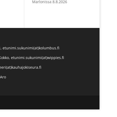
Marlonissa 8.8.2026
, etunimi.sukunimi(at)kolumbus.fi
Kokko, etunimi.sukunimi(at)wippies.fi
eeri(at)kauhajokiseura.fi
-Aro