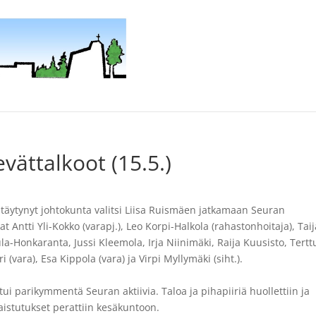
evättalkoot (15.5.)
täytynyt johtokunta valitsi Liisa Ruismäen jatkamaan Seuran
ntti Yli-Kokko (varapj.), Leo Korpi-Halkola (rahastonhoitaja), Taij
ula-Honkaranta, Jussi Kleemola, Irja Niinimäki, Raija Kuusisto, Tertt
(vara), Esa Kippola (vara) ja Virpi Myllymäki (siht.).
tui parikymmentä Seuran aktiivia. Taloa ja pihapiiriä huollettiin ja
naistutukset perattiin kesäkuntoon.