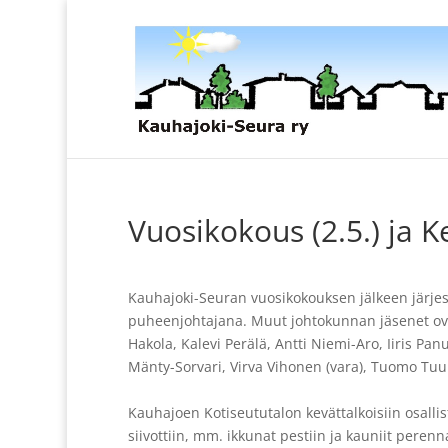
Vuosikokous (2.5.) ja K
Kauhajoki-Seuran vuosikokouksen jälkeen järjes
puheenjohtajana. Muut johtokunnan jäsenet ovat A
Hakola, Kalevi Perälä, Antti Niemi-Aro, Iiris Pan
Mänty-Sorvari, Virva Vihonen (vara), Tuomo Tuuri 
Kauhajoen Kotiseututalon kevättalkoisiin osallis
siivottiin, mm. ikkunat pestiin ja kauniit peren